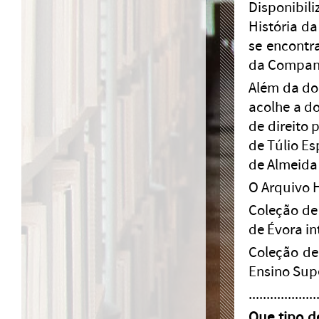
Disponibil
História da
se encontr
da Compan
Além da doc
acolhe a d
de direito 
de Túlio Es
de Almeida 
O Arquivo H
Coleção de
de Évora in
Coleção de
Ensino Supe
...................
Que tipo d