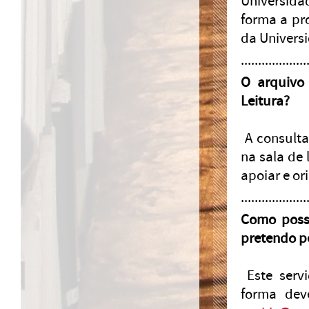
Universida
forma a pr
da Univers
...................
O arquivo 
Leitura?
A consulta
na sala de 
apoiar e or
...................
Como posso
pretendo p
Este servi
forma deve