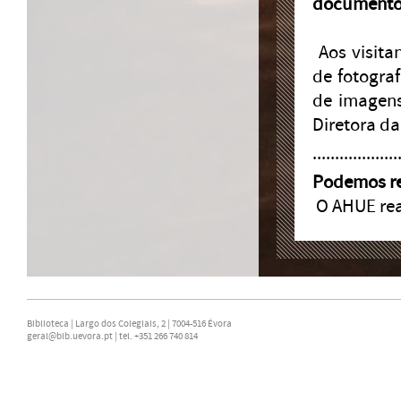
documento
Aos visita
de fotogra
de imagens
Diretora da
...................
Podemos rea
O AHUE real
Biblioteca | Largo dos Colegiais, 2 | 7004-516 Évora
geral@bib.uevora.pt
| tel. +351 266 740 814