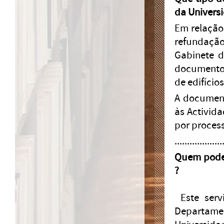
da Univers
Em relação
refundação
Gabinete d
documentos
de edifício
A document
às Activid
por proces
...................
Quem pode 
?
Este servi
Departam