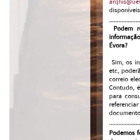
arqhis@uev
disponíveis
...................
Podem re
informação
Évora?
Sim, os in
etc, poder
correio el
Contudo, é
para consu
referenci
documentos
...................
Podemos fo