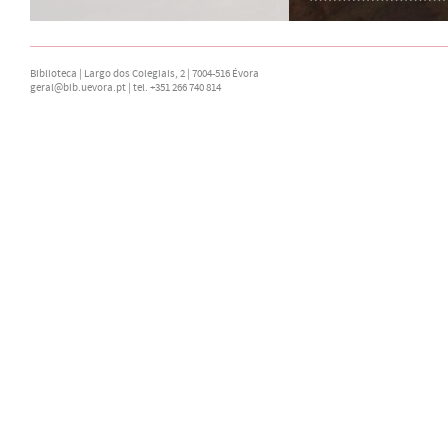
Biblioteca | Largo dos Colegiais, 2 | 7004-516 Évora
geral@bib.uevora.pt
| tel. +351 266 740 814