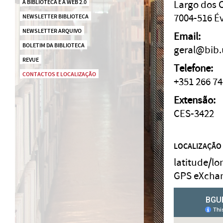
A BIBLIOTECA E A WEB 2.0
Largo dos C
7004-516 É
NEWSLETTER BIBLIOTECA
NEWSLETTER ARQUIVO
Email:
BOLETIM DA BIBLIOTECA
geral@bib.
REVUE
Telefone:
CONTACTOS E LOCALIZAÇÃO
+351 266 74
Extensão:
CES-3422
LOCALIZAÇÃO
latitude/lo
GPS eXchan