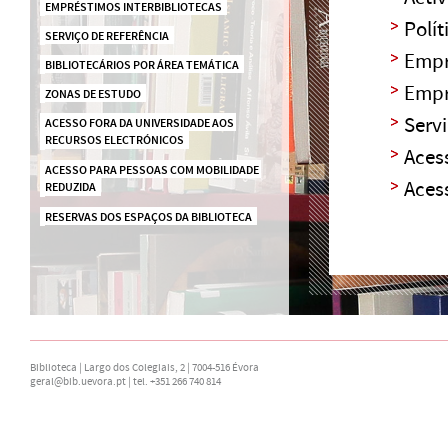
EMPRÉSTIMOS INTERBIBLIOTECAS
Polí
SERVIÇO DE REFERÊNCIA
Empr
BIBLIOTECÁRIOS POR ÁREA TEMÁTICA
Empr
ZONAS DE ESTUDO
Serv
ACESSO FORA DA UNIVERSIDADE AOS 
RECURSOS ELECTRÓNICOS
Aces
ACESSO PARA PESSOAS COM MOBILIDADE 
Aces
REDUZIDA
RESERVAS DOS ESPAÇOS DA BIBLIOTECA
Biblioteca | Largo dos Colegiais, 2 | 7004-516 Évora
geral@bib.uevora.pt
| tel. +351 266 740 814