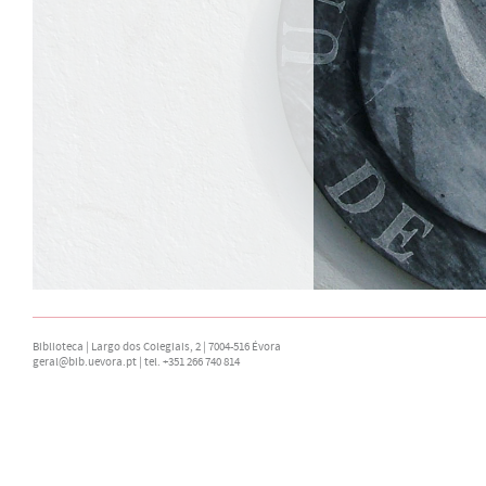
Biblioteca | Largo dos Colegiais, 2 | 7004-516 Évora
geral@bib.uevora.pt
| tel. +351 266 740 814