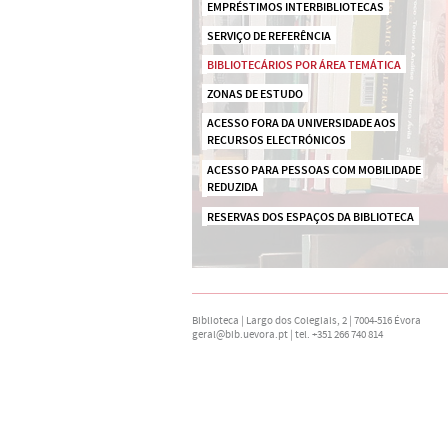
EMPRÉSTIMOS INTERBIBLIOTECAS
SERVIÇO DE REFERÊNCIA
BIBLIOTECÁRIOS POR ÁREA TEMÁTICA
ZONAS DE ESTUDO
ACESSO FORA DA UNIVERSIDADE AOS 
RECURSOS ELECTRÓNICOS
ACESSO PARA PESSOAS COM MOBILIDADE 
REDUZIDA
RESERVAS DOS ESPAÇOS DA BIBLIOTECA
Biblioteca | Largo dos Colegiais, 2 | 7004-516 Évora
geral@bib.uevora.pt
| tel. +351 266 740 814