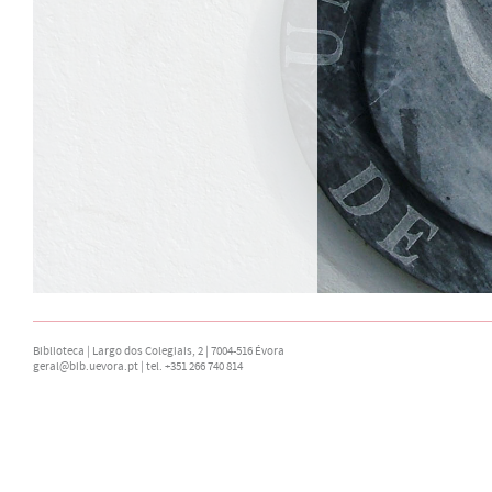
Biblioteca | Largo dos Colegiais, 2 | 7004-516 Évora
geral@bib.uevora.pt
| tel. +351 266 740 814