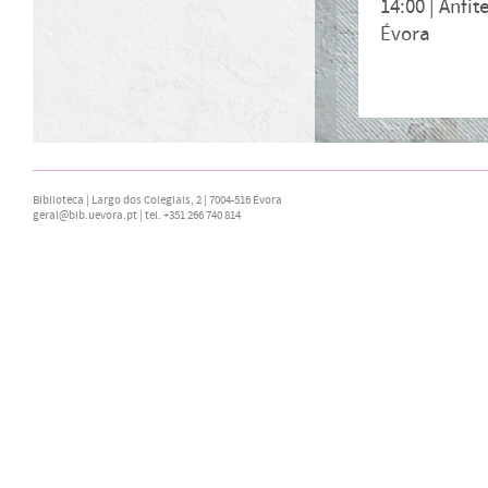
14:00 |
Anfit
Évora
Biblioteca | Largo dos Colegiais, 2 | 7004-516 Évora
geral@bib.uevora.pt
| tel. +351 266 740 814